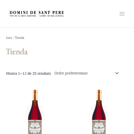
Vés
Main
al
Menu
contingut
Inici
/ Tienda
Tienda
Mostra 1–12 de 28 resultats