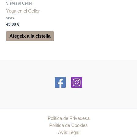
Visites al Celler
Yoga en el Celler
Puntuat
45,00
€
amb
0
de
Afegeix a la cistella
5
Politica de Privadesa
Política de Cookies
Avís Legal