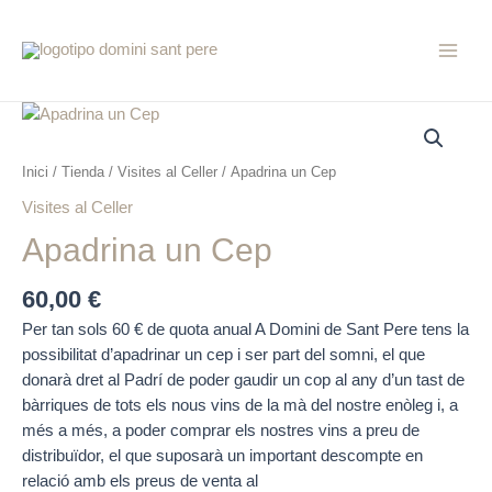
Vés
Main
al
Menu
contingut
quantitat
de
Apadrina
Inici
/
Tienda
/
Visites al Celler
/ Apadrina un Cep
un
Visites al Celler
Cep
Apadrina un Cep
60,00
€
Per tan sols 60 € de quota anual A Domini de Sant Pere tens la
possibilitat d’apadrinar un cep i ser part del somni, el que
donarà dret al Padrí de poder gaudir un cop al any d’un tast de
bàrriques de tots els nous vins de la mà del nostre enòleg i, a
més a més, a poder comprar els nostres vins a preu de
distribuïdor, el que suposarà un important descompte en
relació amb els preus de venta al