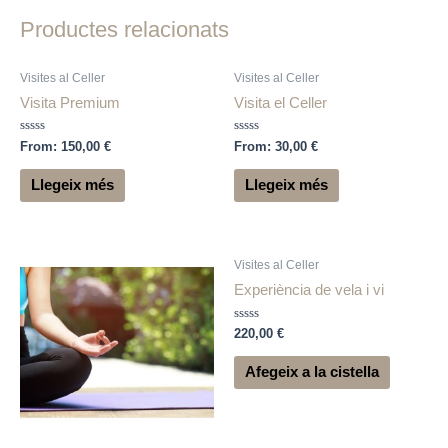
Productes relacionats
Visites al Celler
Visites al Celler
Visita Premium
Visita el Celler
Puntuat
Puntuat
From:
150,00
€
From:
30,00
€
amb
amb
0
0
de
de
Llegeix més
Llegeix més
5
5
Visites al Celler
Experiència de vela i vi
Puntuat
220,00
€
amb
0
de
Afegeix a la cistella
5